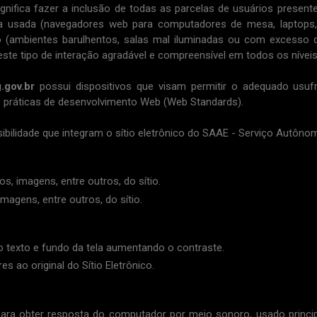
a fazer a inclusão de todas as parcelas de usuários presente
 usada (navegadores web para computadores de mesa, laptops, 
 (ambientes barulhentos, salas mal iluminadas ou com excesso d
ste tipo de interação agradável e compreensível em todos os níveis
.gov.br
possui dispositivos que visam permitir o adequado usuf
 práticas de desenvolvimento Web (Web Standards).
ade que integram o sítio eletrônico do SAAE - Serviço Autônom
 imagens, entre outros, do sítio.
magens, entre outros, do sítio.
o texto e fundo da tela aumentando o contraste.
 ao original do Sítio Eletrônico.
er resposta do computador por meio sonoro, usado principal