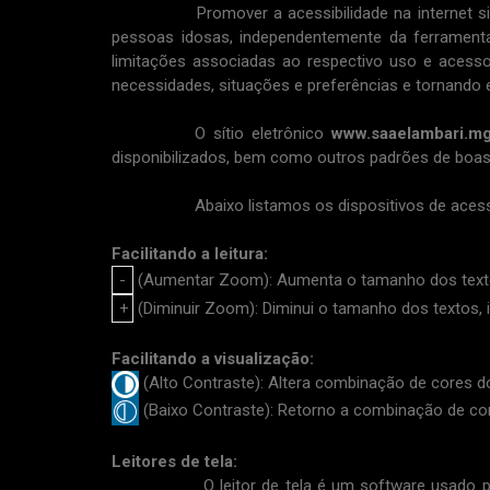
Promover a acessibilidade na internet signific
pessoas idosas, independentemente da ferramenta
limitações associadas ao respectivo uso e acesso
necessidades, situações e preferências e tornando e
O sítio eletrônico
www.saaelambari.mg
disponibilizados, bem como outros padrões de boas
Abaixo listamos os dispositivos de acessibilid
Facilitando a leitura:
(Aumentar Zoom): Aumenta o tamanho dos textos,
(Diminuir Zoom): Diminui o tamanho dos textos, i
Facilitando a visualização:
(Alto Contraste): Altera combinação de cores d
(Baixo Contraste): Retorno a combinação de cores
Leitores de tela:
O leitor de tela é um software usado para obt