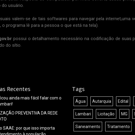
do usuário.
alem-se de tais softwares para navegar pela internet,uma ve
 o programa lê para a pessoa o que está na tela).
gov.br
possui o detalhamento necessário na codificação de suas p
o do sítio.
ias Recentes
Tags
icou ainda mais fácil falar com o
Água
Autarquia
Edital
mbari!
IZAÇÃO PREVENTIVA DA REDE
Lambari
Licitação
MG
OTO
Saneamento
Tratamento
o SAAE: por que isso importa
atendimento à população