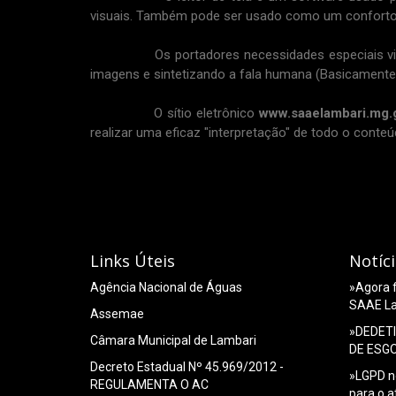
visuais. Também pode ser usado como um conforto 
Os portadores necessidades especiais visuais v
imagens e sintetizando a fala humana (Basicamente,
O sítio eletrônico
www.saaelambari.mg.
realizar uma eficaz "interpretação" de todo o conteúd
Links Úteis
Notíc
Agência Nacional de Águas
»Agora f
SAAE La
Assemae
»DEDET
Câmara Municipal de Lambari
DE ESG
Decreto Estadual Nº 45.969/2012 -
»LGPD n
REGULAMENTA O AC
para o 