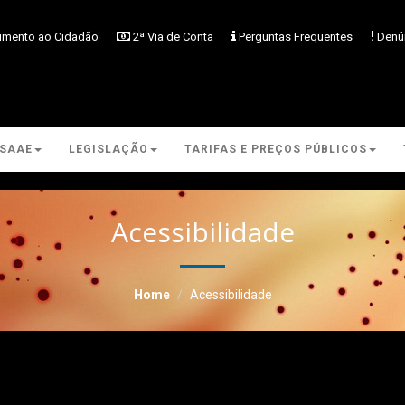
!
imento ao Cidadão
2ª Via de Conta
Perguntas Frequentes
Denú
SAAE
LEGISLAÇÃO
TARIFAS E PREÇOS PÚBLICOS
Acessibilidade
Home
Acessibilidade