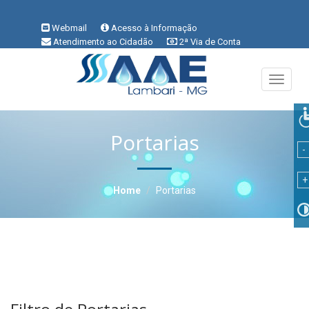
Webmail
Acesso à Informação
Atendimento ao Cidadão
2ª Via de Conta
!
Perguntas Frequentes
Denúncia
VLibras
Área do Servidor
Toggle
navigati
Portarias
Home
Portarias